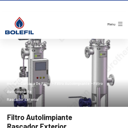
Menu
Home
Carcasa De Filtro
Filtro Autolimpiante
Filtro
>
>
>
Autolimpiante
Rascador Exterior
Filtro Autolimpiante
Rascador Exterior