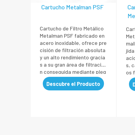
Cartucho Metalman PSF
Car
Me
Cartucho de Filtro Metálico
Car
Metalman PSF fabricado en
Met
acero inoxidable, ofrece pre
mal
cisión de filtración absoluta
jid
y un alto rendimiento gracia
aci
s a su gran área de filtració
s, c
n conseguida mediante pleg
os f
ado y conformado avanzad
efic
Descubre el Producto
o.