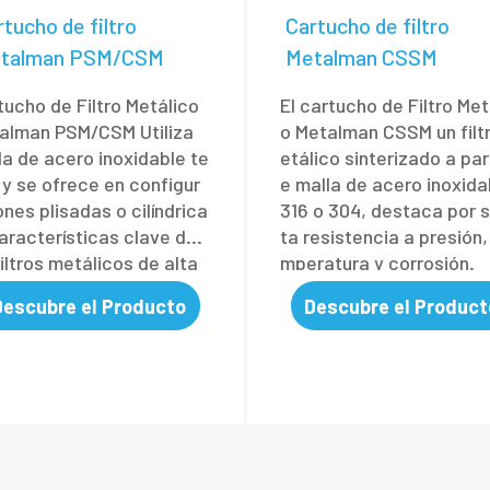
tucho de filtro
Cartucho de filtro
talman PSM/CSM
Metalman CSSM
tucho de Filtro Metálico
El cartucho de Filtro Met
alman PSM/CSM Utiliza
o Metalman CSSM un filt
la de acero inoxidable te
etálico sinterizado a part
a y se ofrece en configur
e malla de acero inoxida
ones plisadas o cilíndrica
316 o 304, destaca por s
aracterísticas clave de l
ta resistencia a presión,
iltros metálicos de alta
mperatura y corrosión.
iencia.
Descubre el Producto
Descubre el Product