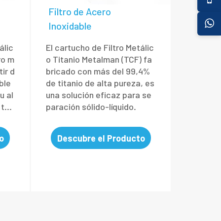
Filtro de Acero
Inoxidable
álic
El cartucho de Filtro Metálic
ro m
o Titanio Metalman (TCF) fa
ir d
bricado con más del 99,4%
ble
de titanio de alta pureza, es
u al
una solución eficaz para se
 te
paración sólido-líquido.
o
Descubre el Producto