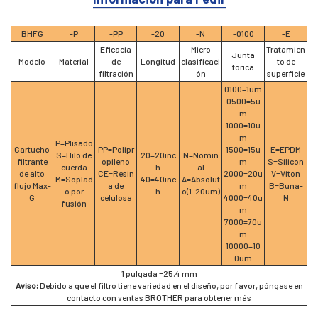
BHFG
-P
-PP
-20
-N
-0100
-E
Eficacia
Micro
Tratamien
Junta
Modelo
Material
de
Longitud
clasificaci
to de
tórica
filtración
ón
superficie
0100=1um
0500=5u
m
1000=10u
m
P=Plisado
Cartucho
PP=Polipr
1500=15u
E=EPDM
S=Hilo de
20=20inc
N=Nomin
filtrante
opileno
m
S=Silicon
cuerda
h
al
de alto
CE=Resin
2000=20u
V=Viton
M=Soplad
40=40inc
A=Absolut
flujo Max-
a de
m
B=Buna-
o por
h
o(1-20um)
G
celulosa
4000=40u
N
fusión
m
7000=70u
m
10000=10
0um
1 pulgada =25.4 mm
Aviso:
Debido a que el filtro tiene variedad en el diseño, por favor, póngase en
contacto con ventas BROTHER para obtener más