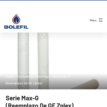
Menu
Home
Cartucho De Alto Flujo
Serie Max-G
>
>
(reemplazo De GE Zplex)
Serie Max-G
(reemplazo De GE Zplex)